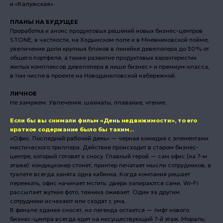
и «Калужская».
ПЛАНЫ НА БУДУЩЕЕ
Проработка и анонс продуктовых решений новых бизнес-центров
STONE, в частности, на Ходынском поле и в Мневниковской пойме,
увеличение доли крупных блоков в линейке девелопера до 30% от
общего портфеля, а также развитие продуктовых характеристик
жилых комплексов девелопера в нише бизнес+ и премиум-класса,
в том числе в проекте на Новоданиловской набережной.
ЛИЧНОЕ
Не замужем. Увлечения: шахматы, плавание, чтение.
Если бы вы снимали фильм «День недвижимости», то его
краткое содержание было бы таким...
«Офис. Последний рабочий день» — черная комедия с элементами
мистического триллера. Действие происходит в старом бизнес-
центре, который готовят к сносу. Главный герой — сам офис (на 7-м
этаже): кондиционер стонет, принтер печатает мысли сотрудников, в
туалете всегда занята одна кабинка. Когда компания решает
переехать, офис начинает мстить: двери запираются сами, Wi-Fi
рассылает жуткие фото, техника оживает. Один за другим
сотрудники исчезают или сходят с ума.
В финале здание сносят, но легенда остается — лифт нового
бизнес-центра всегда едет на несуществующий 7-й этаж. Мораль: