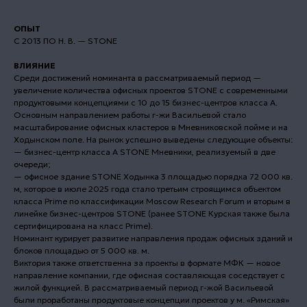
ОПЫТ
С 2013 ПО Н. В. — STONE
ВЛИЯНИЕ
Среди достижений номинанта в рассматриваемый период —
увеличение количества офисных проектов STONE с современными
продуктовыми концепциями с 10 до 15 бизнес-центров класса А.
Основным направлением работы г-жи Васильевой стало
масштабирование офисных кластеров в Мневниковской пойме и на
Ходынском поле. На рынок успешно выведены следующие объекты:
— бизнес-центр класса А STONE Мневники, реализуемый в две
очереди;
— офисное здание STONE Ходынка 3 площадью порядка 72 000 кв.
м, которое в июле 2025 года стало третьим строящимся объектом
класса Prime по классификации Moscow Research Forum и вторым в
линейке бизнес-центров STONE (ранее STONE Курская также была
сертифицирована на класс Prime).
Номинант курирует развитие направления продаж офисных зданий и
блоков площадью от 5 000 кв. м.
Виктория также ответственна за проекты в формате МФК — новое
направление компании, где офисная составляющая соседствует с
жилой функцией. В рассматриваемый период г-жой Васильевой
были проработаны продуктовые концепции проектов у м. «Римская»